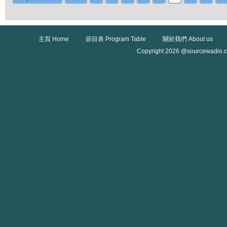
主頁 Home
節目表 Program Table
關於我們 About us
Copyright 2026 @sourcewadio.