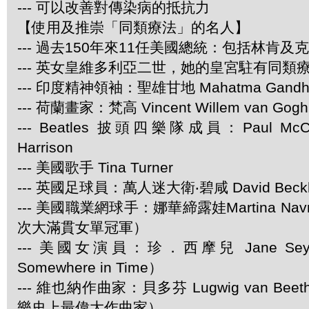
--- 可以改善對傳染病的抵抗力
【使用及推崇「同類療法」的名人】
--- 過去150年來11任美國總統：包括林肯及
--- 英女皇維多利亞二世，她的皇宮駐有同類
--- 印度精神領袖：聖雄甘地 Mahatma Gandh
--- 荷蘭畫家：梵高 Vincent Willem van Gogh
--- Beatles 披頭四樂隊成員：Paul McCar
Harrison
--- 美國歌手 Tina Turner
--- 英國足球員：萬人迷大衛‧碧咸 David Beck
--- 美國職業網球手：娜華締露娃Martina Navra
次大滿貫女單冠軍）
--- 美國女演員：珍．西摩兒 Jane Se
Somewhere in Time）
--- 維也納作曲家：貝多芬 Lugwig van Be
樂史上最偉大作曲家）