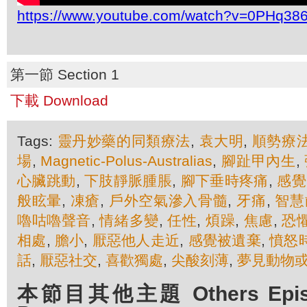
https://www.youtube.com/watch?v=0PHq3
第一節 Section 1
下載 Download
Tags:
靈丹妙藥的同類療法
,
袁大明
,
順勢療
場
,
Magnetic-Polus-Australias
,
腳趾甲內生
,
心臟跳動
,
下肢靜脈腫脹
,
腳下垂時疼痛
,
感覺
般眩暈
,
凍瘡
,
戶外空氣滲入骨髓
,
牙痛
,
智慧
嚕咕嚕聲音
,
情緒多變
,
任性
,
煩躁
,
焦慮
,
恐
相處
,
膽小
,
厭惡他人走近
,
感覺被遺棄
,
憤怒
話
,
厭惡社交
,
喜歡獨處
,
尖酸刻薄
,
夢見動物
本節目其他主題 Others Episod