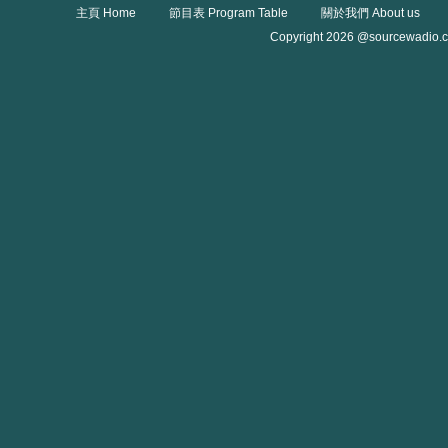
主頁 Home
節目表 Program Table
關於我們 About us
Copyright 2026 @sourcewadio.