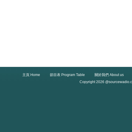
主頁 Home
節目表 Program Table
關於我們 About us
Copyright 2026 @sourcewadio.