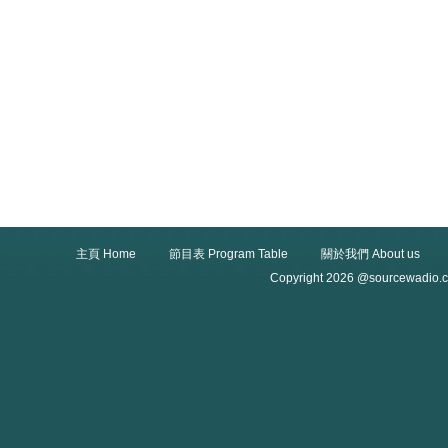
主頁 Home
節目表 Program Table
關於我們 About us
Copyright 2026 @sourcewadio.