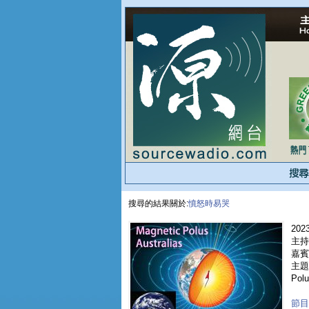
搜尋的結果關於:
憤怒時易哭
2023
主持
嘉賓 
主題
Polu
節目重