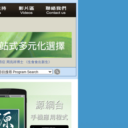
癌症
周兆祥博士
《生食食出新生》