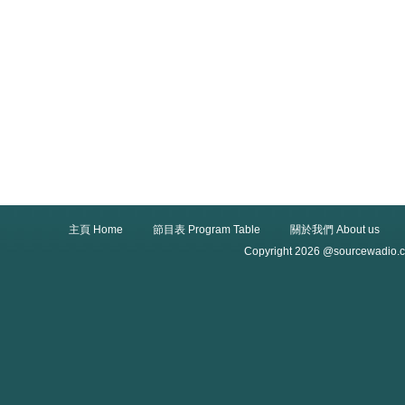
主頁 Home
節目表 Program Table
關於我們 About us
Copyright 2026 @sourcewadio.