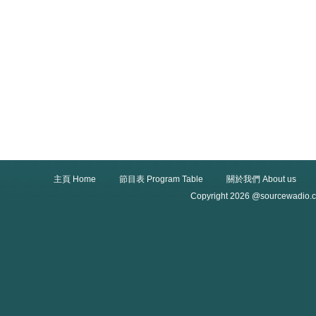
主頁 Home
節目表 Program Table
關於我們 About us
Copyright 2026 @sourcewadio.