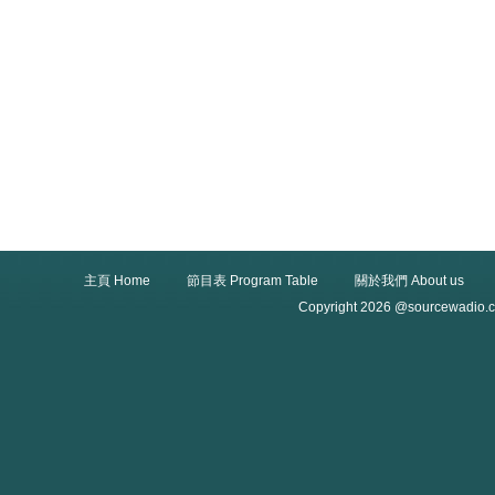
主頁 Home
節目表 Program Table
關於我們 About us
Copyright 2026 @sourcewadio.