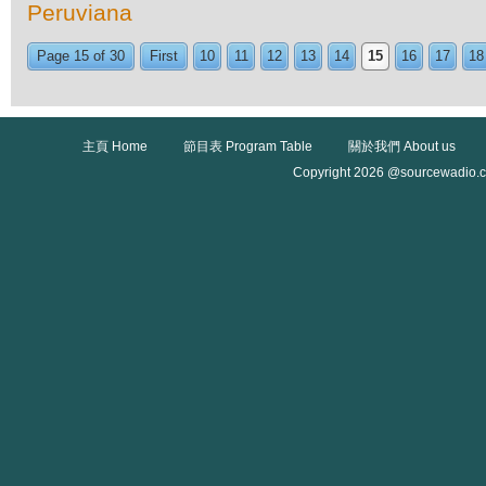
Peruviana
Page 15 of 30
First
10
11
12
13
14
15
16
17
18
主頁 Home
節目表 Program Table
關於我們 About us
Copyright 2026 @sourcewadio.