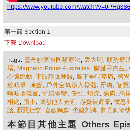
https://www.youtube.com/watch?v=0PHq3
第一節 Section 1
下載 Download
Tags:
靈丹妙藥的同類療法
,
袁大明
,
順勢療
場
,
Magnetic-Polus-Australias
,
腳趾甲內生
,
心臟跳動
,
下肢靜脈腫脹
,
腳下垂時疼痛
,
感覺
般眩暈
,
凍瘡
,
戶外空氣滲入骨髓
,
牙痛
,
智慧
嚕咕嚕聲音
,
情緒多變
,
任性
,
煩躁
,
焦慮
,
恐
相處
,
膽小
,
厭惡他人走近
,
感覺被遺棄
,
憤怒
話
,
厭惡社交
,
喜歡獨處
,
尖酸刻薄
,
夢見動物
本節目其他主題 Others Episod