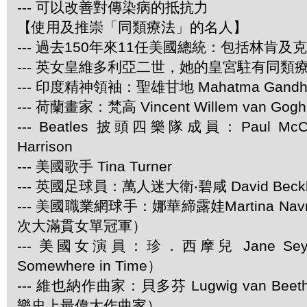
--- 可以改善對傳染病的抵抗力
【使用及推崇「同類療法」的名人】
--- 過去150年來11任美國總統：包括林肯及
--- 英女皇維多利亞二世，她的皇宮駐有同類
--- 印度精神領袖：聖雄甘地 Mahatma Gandh
--- 荷蘭畫家：梵高 Vincent Willem van Gogh
--- Beatles 披頭四樂隊成員：Paul McCar
Harrison
--- 美國歌手 Tina Turner
--- 英國足球員：萬人迷大衛‧碧咸 David Beck
--- 美國職業網球手：娜華締露娃Martina Navra
次大滿貫女單冠軍）
--- 美國女演員：珍．西摩兒 Jane Se
Somewhere in Time）
--- 維也納作曲家：貝多芬 Lugwig van Be
樂史上最偉大作曲家）