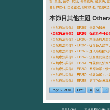
節
,
晨僵
,
疲勞
,
枕頭
,
葡萄膜炎
,
虹膜炎
,
脊骨神經科
,
自然療法
,
順勢療法
,
同類療法
本節目其他主題 Others Ep
《自然療法與你》- EP267 - 無效的醫療
《自然療法與你》- EP266 - 強直性脊椎
《自然療法與你》- EP265 - 東痛西痛怎麼
《自然療法與你》- EP264 - 從名藝人
《自然療法與你》- EP263 - 進入癌症的9
《自然療法與你》- EP262 - 流鼻血的自然
《自然療法與你》- EP261 - 蜂花粉的治療
《自然療法與你》- EP260 - 回應聽眾：
《自然療法與你》- EP259 - 解答聽眾：
《自然療法與你》- EP258 - 癌症的治療真
Page 55 of 81
First
50
51
52
主頁 Home
節目表 Program Ta