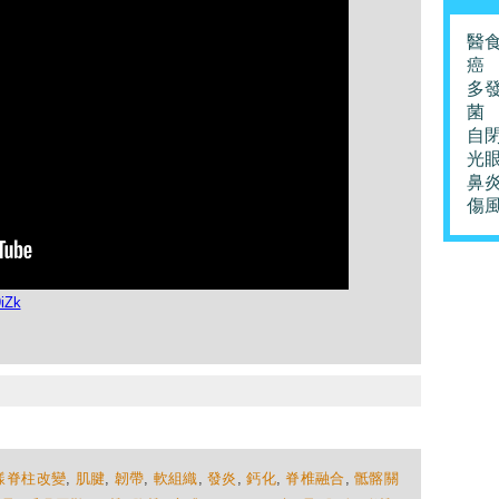
醫
癌
多
菌
自
光
鼻
傷
iZk
樣脊柱改變
,
肌腱
,
韌帶
,
軟組織
,
發炎
,
鈣化
,
脊椎融合
,
骶髂關