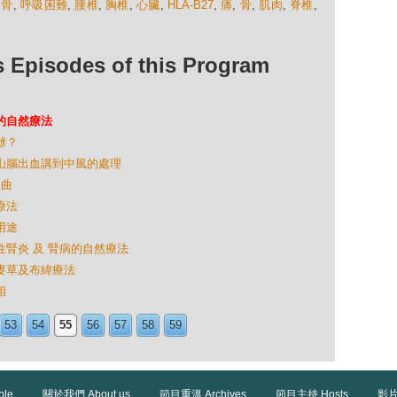
肋骨
,
呼吸困難
,
腰椎
,
胸椎
,
心臟
,
HLA-B27
,
痛
,
骨
,
肌肉
,
脊椎
,
isodes of this Program
炎的自然療法
辦？
趙本山腦出血講到中風的處理
步曲
療法
用途
慢性腎炎 及 腎病的自然療法
小麥草及布緯療法
相
53
54
55
56
57
58
59
ble
關於我們 About us
節目重溫 Archives
節目主持 Hosts
影片