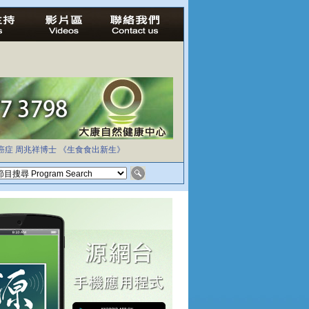
癌症
周兆祥博士
《生食食出新生》