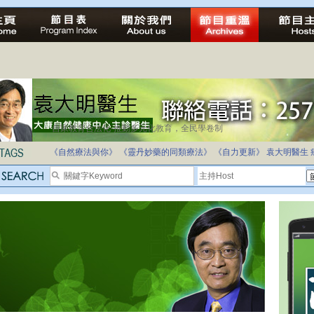
自家教育合法化-推動多元化教育，全民學卷制
《自然療法與你》
《靈丹妙藥的同類療法》
《自力更新》
袁大明醫生