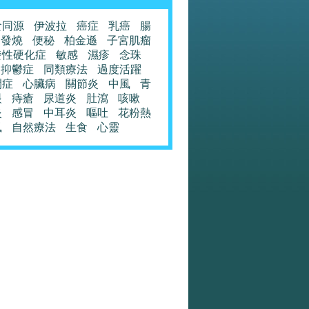
食同源
伊波拉
癌症
乳癌
腸
發燒
便秘
柏金遜
子宮肌瘤
發性硬化症
敏感
濕疹
念珠
抑鬱症
同類療法
過度活躍
閉症
心臟病
關節炎
中風
青
眼
痔瘡
尿道炎
肚瀉
咳嗽
炎
感冒
中耳炎
嘔吐
花粉熱
風
自然療法
生食
心靈