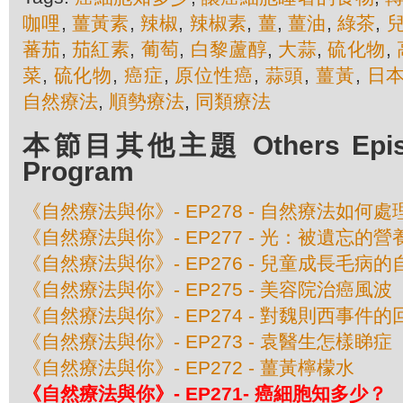
咖哩
,
薑黃素
,
辣椒
,
辣椒素
,
薑
,
薑油
,
綠茶
,
蕃茄
,
茄紅素
,
葡萄
,
白黎蘆醇
,
大蒜
,
硫化物
,
菜
,
硫化物
,
癌症
,
原位性癌
,
蒜頭
,
薑黃
,
日
自然療法
,
順勢療法
,
同類療法
本節目其他主題 Others Episod
Program
《自然療法與你》- EP278 - 自然療法如何
《自然療法與你》- EP277 - 光：被遺忘的營
《自然療法與你》- EP276 - 兒童成長毛病
《自然療法與你》- EP275 - 美容院治癌風波
《自然療法與你》- EP274 - 對魏則西事件的
《自然療法與你》- EP273 - 袁醫生怎樣睇症
《自然療法與你》- EP272 - 薑黃檸檬水
《自然療法與你》- EP271- 癌細胞知多少？