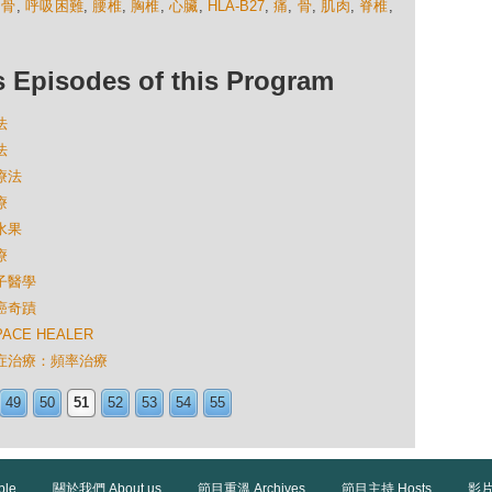
肋骨
,
呼吸困難
,
腰椎
,
胸椎
,
心臟
,
HLA-B27
,
痛
,
骨
,
肌肉
,
脊椎
,
isodes of this Program
法
法
療法
療
水果
療
量子醫學
抗癌奇蹟
ACE HEALER
的癌症治療：頻率治療
49
50
51
52
53
54
55
ble
關於我們 About us
節目重溫 Archives
節目主持 Hosts
影片