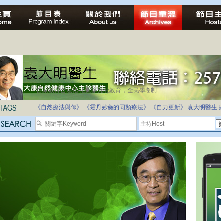
自家教育合法化-推動多元化教育，全民學卷制
《自然療法與你》
《靈丹妙藥的同類療法》
《自力更新》
袁大明醫生