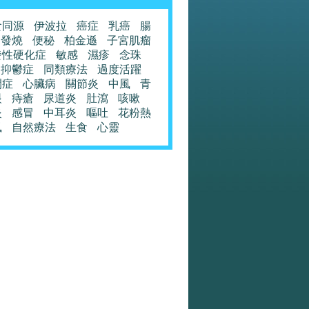
食同源
伊波拉
癌症
乳癌
腸
發燒
便秘
柏金遜
子宮肌瘤
發性硬化症
敏感
濕疹
念珠
抑鬱症
同類療法
過度活躍
閉症
心臟病
關節炎
中風
青
眼
痔瘡
尿道炎
肚瀉
咳嗽
炎
感冒
中耳炎
嘔吐
花粉熱
風
自然療法
生食
心靈