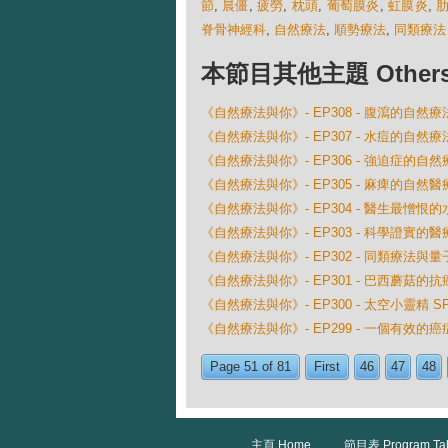
節
,
晨僵
,
疲勞
,
枕頭
,
葡萄膜炎
,
虹膜炎
,
脊骨神經科
,
自然療法
,
順勢療法
,
同類療法
本節目其他主題 Others Ep
《自然療法與你》- EP308 - 腹瀉的自然療
《自然療法與你》- EP307 - 水痘的自然療
《自然療法與你》- EP306 - 強迫症的自然
《自然療法與你》- EP305 - 麻痺的自然醫
《自然療法與你》- EP304 - 醫生最憎恨的
《自然療法與你》- EP303 - 科學證實的醫
《自然療法與你》- EP302 - 同類療法與
《自然療法與你》- EP301 - 巴西蘑菇的
《自然療法與你》- EP300 - 太空小靈精 SP
《自然療法與你》- EP299 - 一個有效
Page 51 of 81
First
46
47
48
主頁 Home
節目表 Program Ta