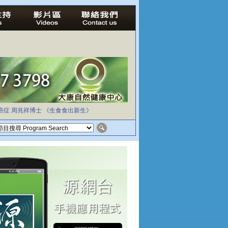
癌症
周兆祥博士
《生食食出新生》