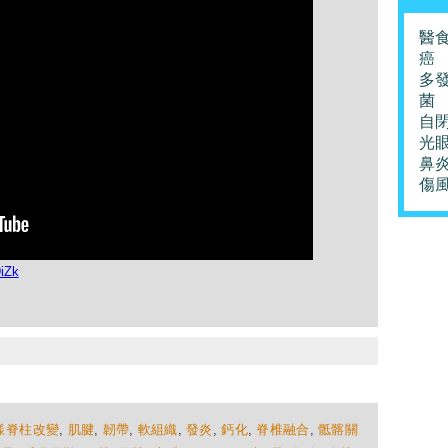
醫
癌
多
菌
自
光
鼻
傷
iZk
樣脊柱改變
,
肌腱
,
韌帶
,
軟組織
,
發炎
,
鈣化
,
脊椎融合
,
骶髂關