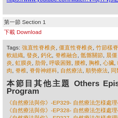
第一節 Section 1
下載 Download
Tags:
強直性脊椎炎
,
僵直性脊椎炎
,
竹節樣
軟組織
,
發炎
,
鈣化
,
脊椎融合
,
骶髂關節
,
晨僵
炎
,
虹膜炎
,
肋骨
,
呼吸困難
,
腰椎
,
胸椎
,
心臟
,
肉
,
脊椎
,
脊骨神經科
,
自然療法
,
順勢療法
,
同
本節目其他主題 Others Episod
Program
《自然療法與你》-EP329- 自然療法怎様處
《自然療法與你》-EP328- 自然療法怎様處
《自然療法與你》-EP327- 自然療法怎様處