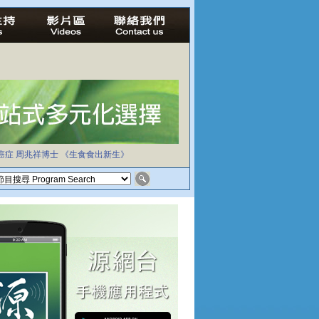
癌症
周兆祥博士
《生食食出新生》