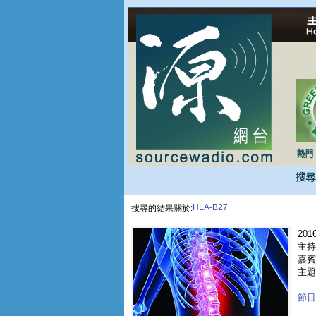
HLA-B27
搜尋的結果關於:
2016
主持
嘉賓 
主題
節目重