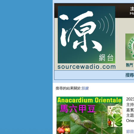
搜尋的結果關於:
肌腱
2023
主持
嘉賓 
主題 
Orie
節目重