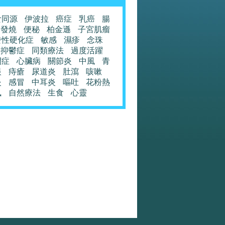
食同源
伊波拉
癌症
乳癌
腸
發燒
便秘
柏金遜
子宮肌瘤
發性硬化症
敏感
濕疹
念珠
抑鬱症
同類療法
過度活躍
閉症
心臟病
關節炎
中風
青
眼
痔瘡
尿道炎
肚瀉
咳嗽
炎
感冒
中耳炎
嘔吐
花粉熱
風
自然療法
生食
心靈