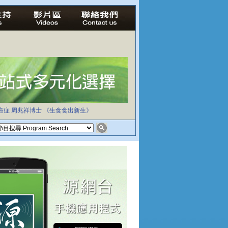
癌症
周兆祥博士
《生食食出新生》