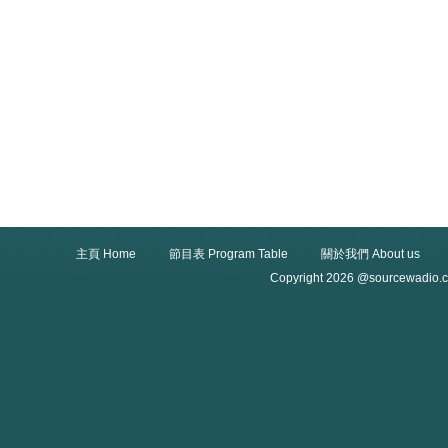
主頁 Home
節目表 Program Table
關於我們 About us
Copyright 2026 @sourcewadio.