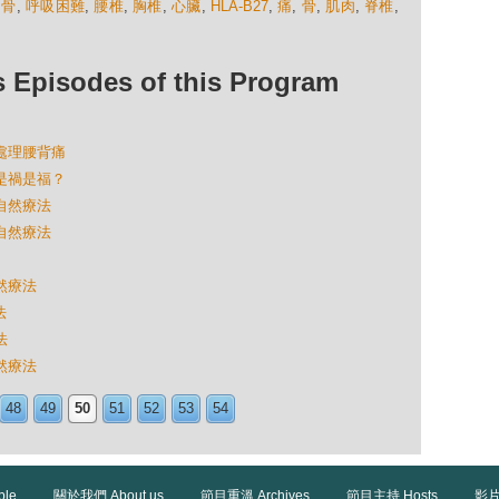
肋骨
,
呼吸困難
,
腰椎
,
胸椎
,
心臟
,
HLA-B27
,
痛
,
骨
,
肌肉
,
脊椎
,
isodes of this Program
様處理腰背痛
冊是禍是福？
的自然療法
的自然療法
自然療法
法
法
自然療法
48
49
50
51
52
53
54
ble
關於我們 About us
節目重溫 Archives
節目主持 Hosts
影片