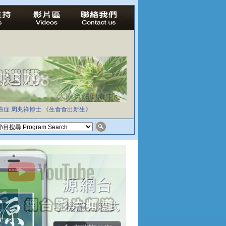
癌症
周兆祥博士
《生食食出新生》