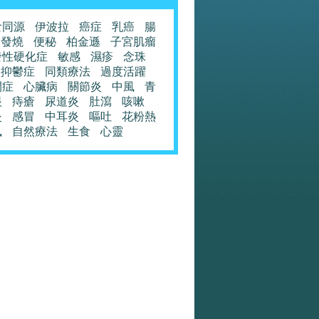
食同源
伊波拉
癌症
乳癌
腸
發燒
便秘
柏金遜
子宮肌瘤
發性硬化症
敏感
濕疹
念珠
抑鬱症
同類療法
過度活躍
閉症
心臟病
關節炎
中風
青
眼
痔瘡
尿道炎
肚瀉
咳嗽
炎
感冒
中耳炎
嘔吐
花粉熱
風
自然療法
生食
心靈