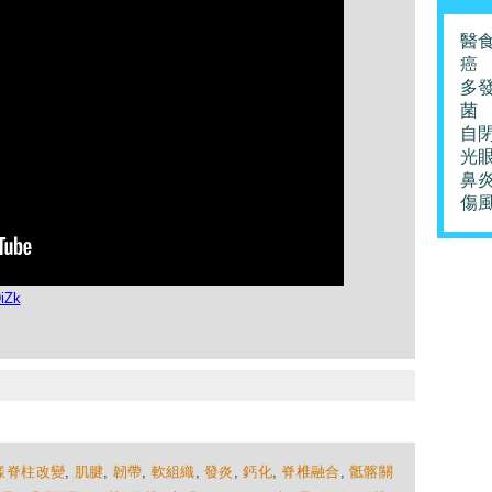
醫
癌
多
菌
自
光
鼻
傷
iZk
樣脊柱改變
,
肌腱
,
韌帶
,
軟組織
,
發炎
,
鈣化
,
脊椎融合
,
骶髂關