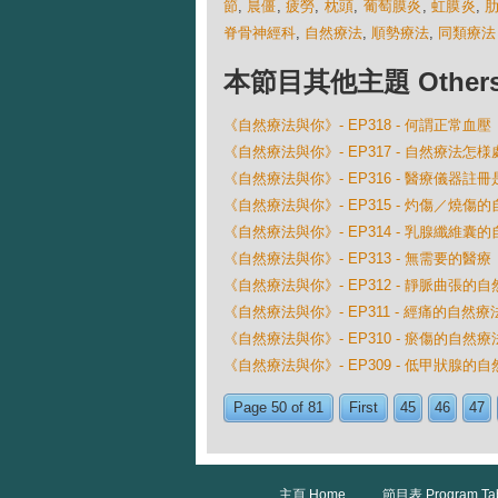
節
,
晨僵
,
疲勞
,
枕頭
,
葡萄膜炎
,
虹膜炎
,
脊骨神經科
,
自然療法
,
順勢療法
,
同類療法
本節目其他主題 Others Ep
《自然療法與你》- EP318 - 何謂正常血壓
《自然療法與你》- EP317 - 自然療法怎
《自然療法與你》- EP316 - 醫療儀器註
《自然療法與你》- EP315 - 灼傷／燒傷
《自然療法與你》- EP314 - 乳腺纖維囊
《自然療法與你》- EP313 - 無需要的醫療
《自然療法與你》- EP312 - 靜脈曲張的
《自然療法與你》- EP311 - 經痛的自然療
《自然療法與你》- EP310 - 瘀傷的自然療
《自然療法與你》- EP309 - 低甲狀腺的
Page 50 of 81
First
45
46
47
主頁 Home
節目表 Program Ta