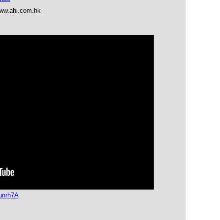
ahi.com.hk
unrh7A