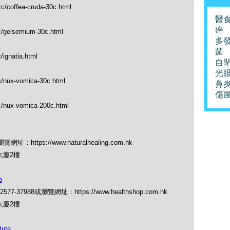
tc/coffea-cruda-30c.html
醫
癌
tc/gelsemium-30c.html
多
菌
/ignatia.html
自
光
c/nux-vomica-30c.html
鼻
傷
tc/nux-vomica-200c.html
ttps://www.naturalhealing.com.hk
大廈2樓
p
88或瀏覽網址：https://www.healthshop.com.hk
大廈2樓
ute