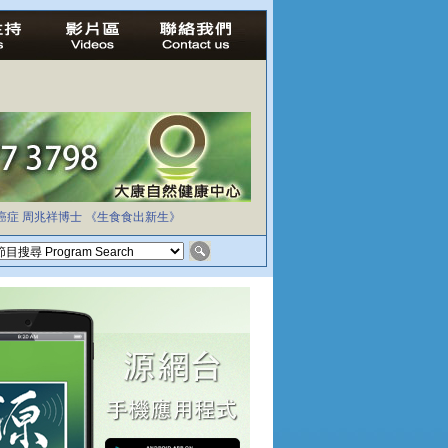
癌症
周兆祥博士
《生食食出新生》