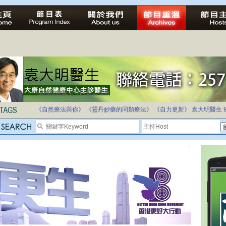
法治社會並不等同公正社會
自家教育合法化-推動多元化教育，全民學卷制
《自然療法與你》
《靈丹妙藥的同類療法》
《自力更新》
袁大明醫生