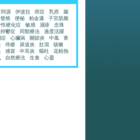
食同源
伊波拉
癌症
乳癌
腸
發燒
便秘
柏金遜
子宮肌瘤
發性硬化症
敏感
濕疹
念珠
抑鬱症
同類療法
過度活躍
閉症
心臟病
關節炎
中風
青
眼
痔瘡
尿道炎
肚瀉
咳嗽
炎
感冒
中耳炎
嘔吐
花粉熱
風
自然療法
生食
心靈