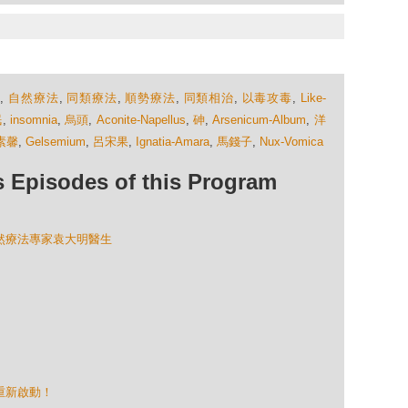
明
,
自然療法
,
同類療法
,
順勢療法
,
同類相治
,
以毒攻毒
,
Like-
眠
,
insomnia
,
烏頭
,
Aconite-Napellus
,
砷
,
Arsenicum-Album
,
洋
素馨
,
Gelsemium
,
呂宋果
,
Ignatia-Amara
,
馬錢子
,
Nux-Vomica
isodes of this Program
自然療法專家袁大明醫生
」重新啟動！