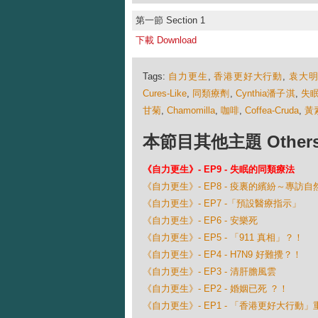
第一節 Section 1
下載 Download
Tags:
自力更生
,
香港更好大行動
,
袁大
Cures-Like
,
同類療劑
,
Cynthia潘子淇
,
失
甘菊
,
Chamomilla
,
咖啡
,
Coffea-Cruda
,
黃
本節目其他主題 Others Ep
《自力更生》- EP9 - 失眠的同類療法
《自力更生》- EP8 - 疫裏的繽紛～專訪
《自力更生》- EP7 -「預設醫療指示」
《自力更生》- EP6 - 安樂死
《自力更生》- EP5 - 「911 真相」？！
《自力更生》- EP4 - H7N9 好難攪？！
《自力更生》- EP3 - 清肝膽風雲
《自力更生》- EP2 - 婚姻已死 ？！
《自力更生》- EP1 - 「香港更好大行動