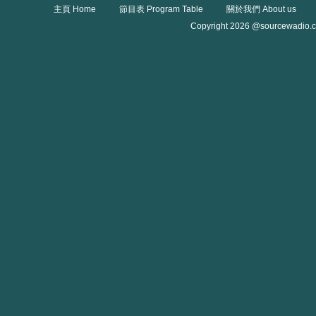
主頁 Home
節目表 Program Table
關於我們 About us
Copyright 2026 @sourcewadio.