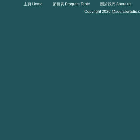
主頁 Home
節目表 Program Table
關於我們 About us
Copyright 2026 @sourcewadio.