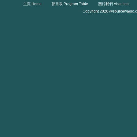
主頁 Home
節目表 Program Table
關於我們 About us
Copyright 2026 @sourcewadio.