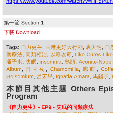
https://www.youtube.com/watch?v=HHdPtu
第一節 Section 1
下載 Download
Tags:
自力更生
,
香港更好大行動
,
袁大明
,
自
勢療法
,
同類相治
,
以毒攻毒
,
Like-Cures-Like
潘子淇
,
失眠
,
insomnia
,
烏頭
,
Aconite-Napel
Album
,
洋甘菊
,
Chamomilla
,
咖啡
,
Coff
Gelsemium
,
呂宋果
,
Ignatia-Amara
,
馬錢子
,
本節目其他主題 Others Episod
Program
《自力更生》- EP9 - 失眠的同類療法