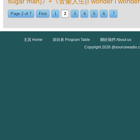
sugar man)》+《音樂人生(I wonder l wonder 
Page 2 of 7
First
1
2
3
4
5
6
7
主頁 Home
節目表 Program Table
關於我們 About us
Copyright 2026 @sourcewadio.