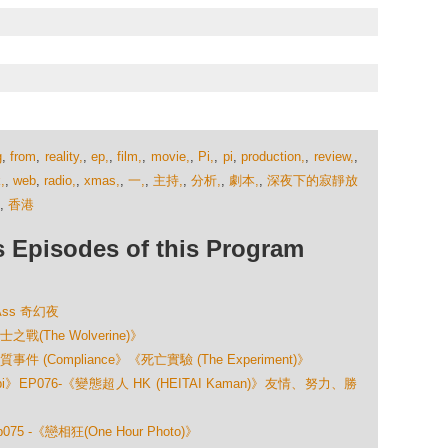
g
,
from
,
reality,
,
ep,
,
film,
,
movie,
,
Pi,
,
pi
,
production,
,
review,
,
,
,
web
,
radio,
,
xmas,
,
一,
,
主持,
,
分析,
,
劇本,
,
深夜下的寂靜放
,
香港
isodes of this Program
Ass 奇幻夜
The Wolverine)》
Compliance》《死亡實驗 (The Experiment)》
》EP076-《變態超人 HK (HEITAI Kaman)》友情、努力、勝
-《戀相狂(One Hour Photo)》