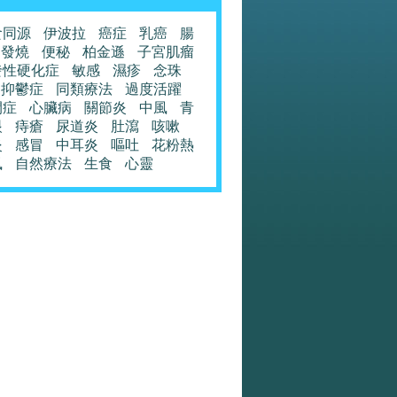
食同源
伊波拉
癌症
乳癌
腸
發燒
便秘
柏金遜
子宮肌瘤
發性硬化症
敏感
濕疹
念珠
抑鬱症
同類療法
過度活躍
閉症
心臟病
關節炎
中風
青
眼
痔瘡
尿道炎
肚瀉
咳嗽
炎
感冒
中耳炎
嘔吐
花粉熱
風
自然療法
生食
心靈