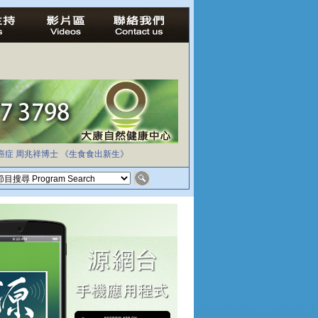
癌症
周兆祥博士
《生食食出新生》