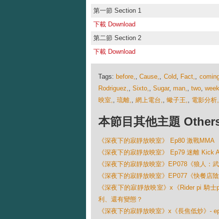
第一節 Section 1
下載 Download
第二節 Section 2
下載 Download
Tags:
before,
,
Cause,
,
Cold
,
Fact,
,
comin
Rodriguez,
,
Sixto,
,
Sugar
,
man,
,
two
,
week
映室,
,
琉離,
,
網上電台,
,
蠍子王,
,
電影分析,
本節目其他主題 Others Ep
《深夜下的寂靜放映室》 Ep80 激戰MMA
《深夜下的寂靜放映室》 Ep79 迷離 Kick 
《深夜下的寂靜放映室》EP078《狼人：武士之戰(
《深夜下的寂靜放映室》EP077《快餐店陰質事件 (
《深夜下的寂靜放映室》x《Rider pi 騎士pi
利、還有變態？
《深夜下的寂靜放映室》x《長焦低炒》- ep075 