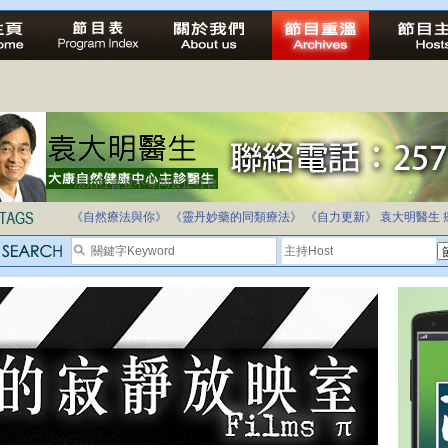
法治社會並不等同公正社會
自家教育合法化-推動多元化教育，全民學卷制
《自然療法與你》
《靈丹妙藥的同類療法》
《自力更新》
袁大明醫生