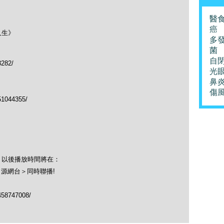
醫
癌
人生》
多
菌
自
3282/
光
鼻
傷
51044355/
！以後播放時間將在：
＜源網台＞同時聯播!
458747008/