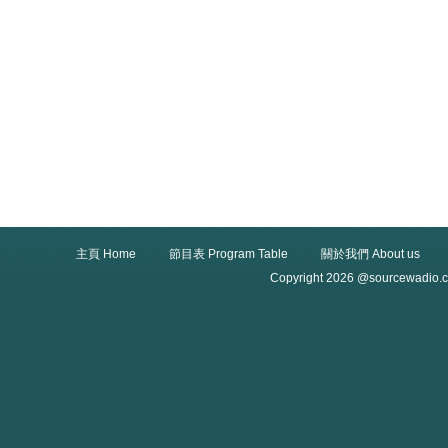
主頁 Home
節目表 Program Table
關於我們 About us
Copyright 2026 @sourcewadio.