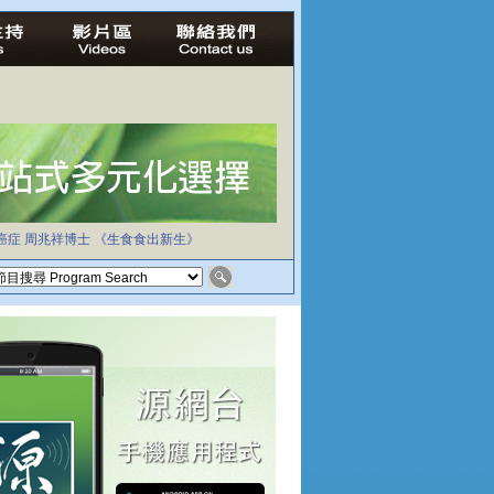
癌症
周兆祥博士
《生食食出新生》