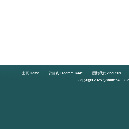
主頁 Home
節目表 Program Table
關於我們 About us
Copyright 2026 @sourcewadio.