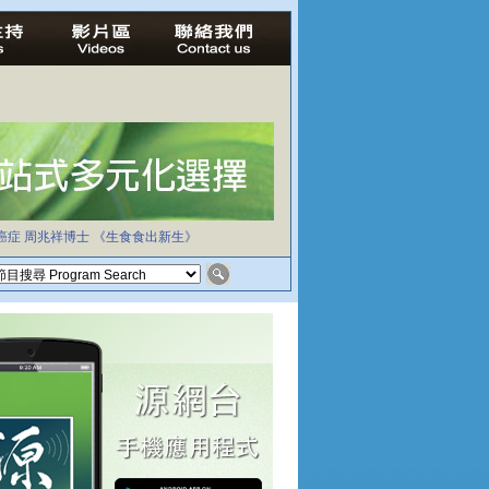
癌症
周兆祥博士
《生食食出新生》