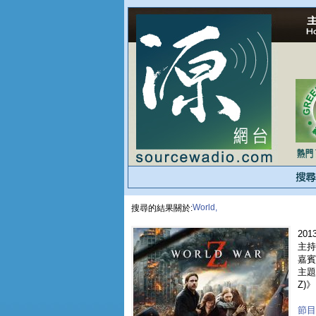
World,
搜尋的結果關於:
2013
主持
嘉賓 
主題
Z)》
節目重