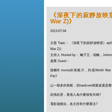
《深夜下的寂靜放映室》e
War Z)》
2013-07-04
主題 Topic： 《深夜下的寂靜放映室》ep07
War Z)》
主持人 Hosted by： 蠍子王，琉離，Johnn
嘉賓 Guest：
脫離B movie的喪屍片，到底World Wa
Pitt?
山一樣多的喪屍，但hardcore喪屍迷還是
此情此景，香港人為什麼很有共鳴?
電影遊戲化，各主持有什麼看法?