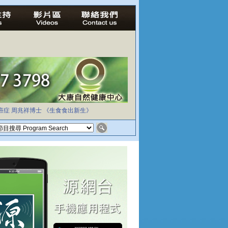
癌症
周兆祥博士
《生食食出新生》