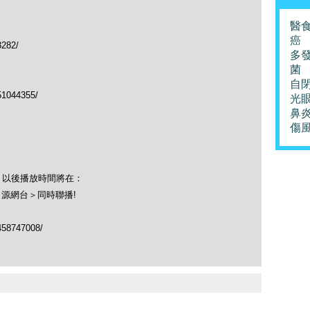
醫
癌
3282/
多
菌
自
51044355/
光
鼻
傷
！以後播放時間將在：
＜源網台＞同時聯播!
458747008/