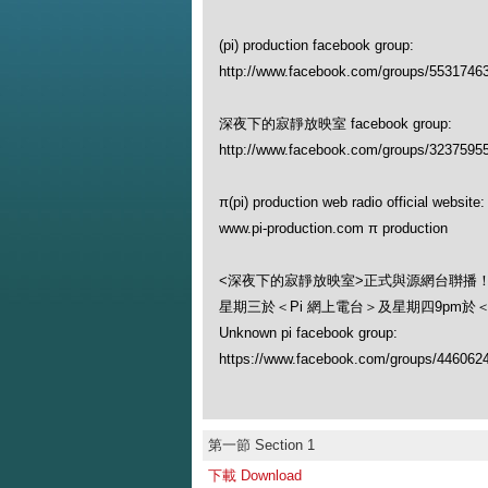
(pi) production facebook group:
http://www.facebook.com/groups/5531746
深夜下的寂靜放映室 facebook group:
http://www.facebook.com/groups/3237595
π(pi) production web radio official website:
www.pi-production.com π production
<深夜下的寂靜放映室>正式與源網台聨播
星期三於＜Pi 網上電台＞及星期四9pm於
Unknown pi facebook group:
https://www.facebook.com/groups/446062
第一節 Section 1
下載 Download