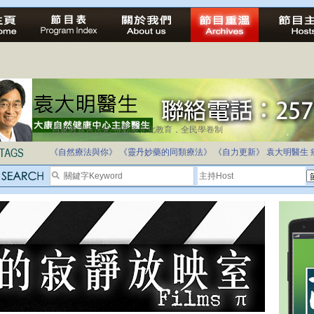
自家教育合法化-推動多元化教育，全民學卷制
《自然療法與你》
《靈丹妙藥的同類療法》
《自力更新》
袁大明醫生