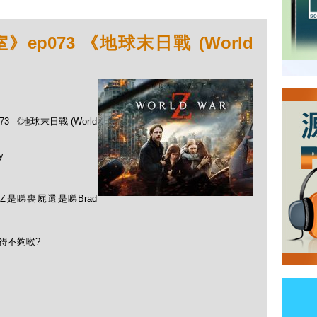
p073 《地球末日戰 (World
3 《地球末日戰 (World
y
r Z是睇喪屍還是睇Brad
覺得不夠喉?