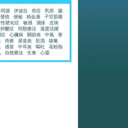
食同源
伊波拉
癌症
乳癌
腸
發燒
便秘
柏金遜
子宮肌瘤
發性硬化症
敏感
濕疹
念珠
抑鬱症
同類療法
過度活躍
閉症
心臟病
關節炎
中風
青
眼
痔瘡
尿道炎
肚瀉
咳嗽
炎
感冒
中耳炎
嘔吐
花粉熱
風
自然療法
生食
心靈