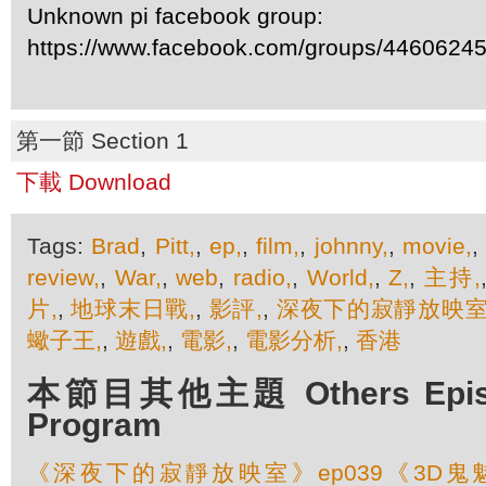
Unknown pi facebook group:
https://www.facebook.com/groups/4460624
第一節 Section 1
下載 Download
Tags:
Brad
,
Pitt,
,
ep,
,
film,
,
johnny,
,
movie,
review,
,
War,
,
web
,
radio,
,
World,
,
Z,
,
主持,
片,
,
地球末日戰,
,
影評,
,
深夜下的寂靜放映室
蠍子王,
,
遊戲,
,
電影,
,
電影分析,
,
香港
本節目其他主題 Others Episod
Program
《深夜下的寂靜放映室》ep039《3D鬼魅山房2 