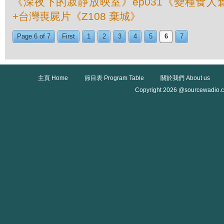
《深夜下的寂靜放映室》ep031《變種食人
+台灣喪屍片《Z108 棄城》
Page 6 of 7
First
1
2
3
4
5
6
7
主頁 Home
節目表 Program Table
關於我們 About us
Copyright 2026 @sourcewadio.