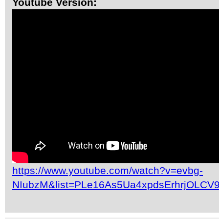
Youtube Version:
https://www.youtube.com/watch?v=evbg-
NIubzM&list=PLe16As5Ua4xpdsErhrjOLCV