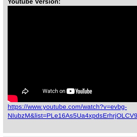
Youtube Version:
https://www.youtube.com/watch?v=evbg-
NIubzM&list=PLe16As5Ua4xpdsErhrjOLCV