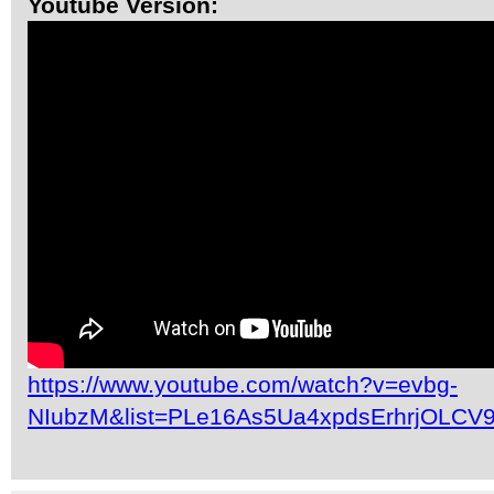
Youtube Version:
https://www.youtube.com/watch?v=evbg-
NIubzM&list=PLe16As5Ua4xpdsErhrjOLCV