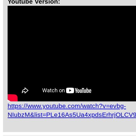
Youtube Version:
https://www.youtube.com/watch?v=evbg-
NIubzM&list=PLe16As5Ua4xpdsErhrjOLCV