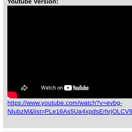
Youtube Version:
https://www.youtube.com/watch?v=evbg-
NIubzM&list=PLe16As5Ua4xpdsErhrjOLCV