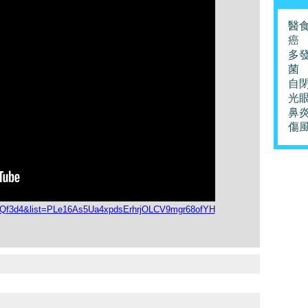
醫
癌
多
菌
自
光
鼻
傷
c1Qf3d4&list=PLe16As5Ua4xpdsErhrjOLCV9mgr68ofYH