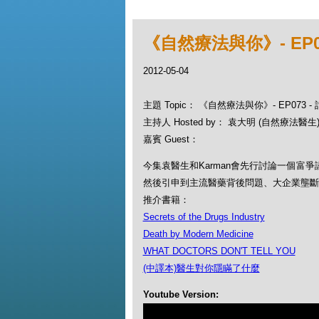
《自然療法與你》- EP0
2012-05-04
主題 Topic： 《自然療法與你》- EP073 
主持人 Hosted by： 袁大明 (自然療法醫生)
嘉賓 Guest：
今集袁醫生和Karman會先行討論一個富
然後引申到主流醫藥背後問題、大企業壟斷
推介書籍：
Secrets of the Drugs Industry
Death by Modern Medicine
WHAT DOCTORS DON'T TELL YOU
(中譯本)醫生對你隱瞞了什麼
Youtube Version: