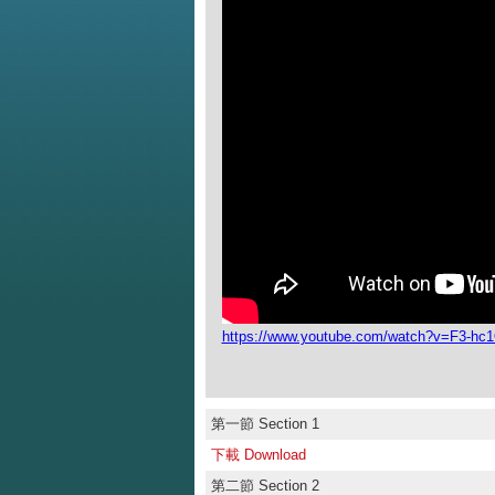
https://www.youtube.com/watch?v=F3-h
第一節 Section 1
下載 Download
第二節 Section 2