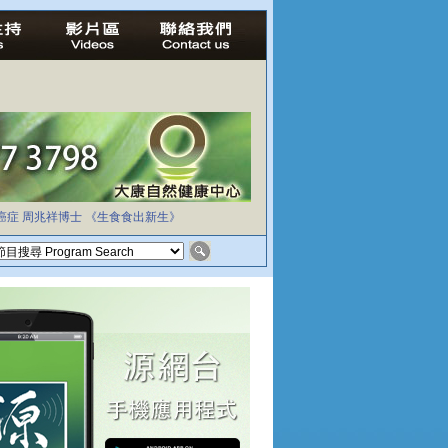
癌症
周兆祥博士
《生食食出新生》