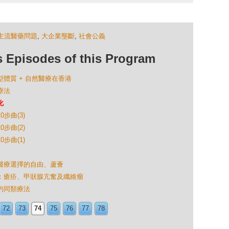
主流醫藥問題
,
大企業壟斷
,
社會公義
isodes of this Program
鹽型體質 + 自然醫療在香港
療法
化
0步曲(3)
0步曲(2)
0步曲(1)
症、醫療選擇的自由、蘆薈
詢問：瘡疥、甲狀腺亢奮及纖維瘤
題的同類療法
72
73
74
75
76
77
78