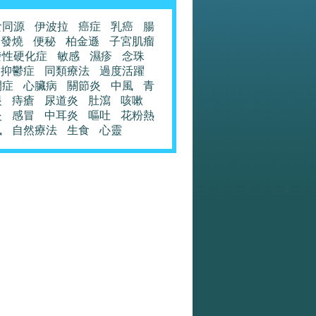
食同源
伊波拉
癌症
乳癌
腸
發燒
便秘
柏金遜
子宮肌瘤
發性硬化症
敏感
濕疹
念珠
抑鬱症
同類療法
過度活躍
閉症
心臟病
關節炎
中風
青
眼
痔瘡
尿道炎
肚瀉
咳嗽
炎
感冒
中耳炎
嘔吐
花粉熱
風
自然療法
生食
心靈