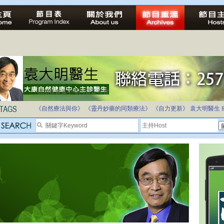
法治社會並不等同公正社會
自家教育合法化-推動多元化教育，全民學卷制
《自然療法與你》
《靈丹妙藥的同類療法》
《自力更新》
袁大明醫生