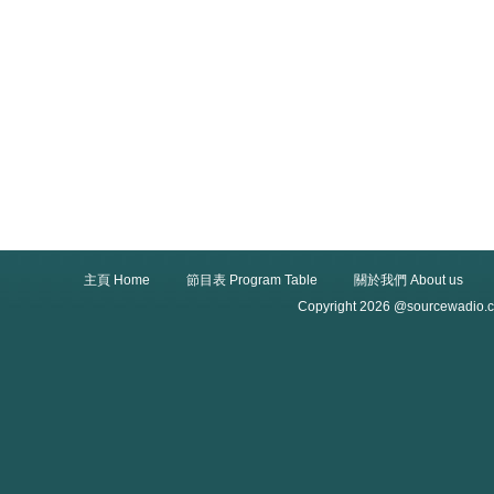
主頁 Home
節目表 Program Table
關於我們 About us
Copyright 2026 @sourcewadio.