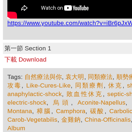
https://www.youtube.com/watch?v=iBr6pJx
第一節 Section 1
下載 Download
Tags:
自然療法與你
,
袁大明
,
同類療法
,
順勢
攻毒
,
Like-Cures-Like
,
同類療劑
,
休克
,
s
anaphylactic-shock
,
敗血性休克
,
septic-s
electric-shock
,
烏頭
,
Aconite-Napellus
,
Montana
,
樟腦
,
Camphora
,
碳酸
,
Carbol
Carob-Vegetabilis
,
金雞鈉
,
China-Officinalis
Album