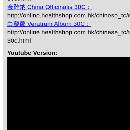
金雞鈉 China Officinalis 30C：
http://online.healthshop.com.hk/chinese_tc/
白藜蘆 Veratrum Album 30C：
http://online.healthshop.com.hk/chinese_tc
30c.html
Youtube Version: