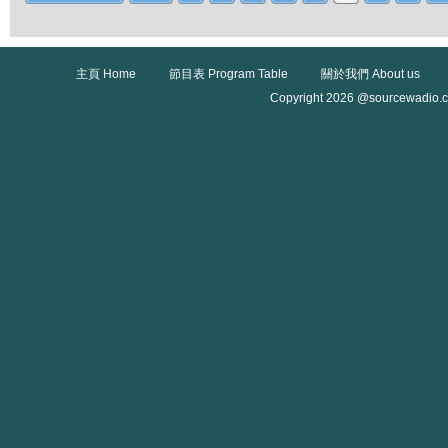
主頁 Home
節目表 Program Table
關於我們 About us
Copyright 2026 @sourcewadio.