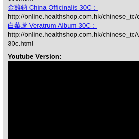
金雞鈉 China Officinalis 30C：
http://online.healthshop.com.hk/chinese_tc/
白藜蘆 Veratrum Album 30C：
http://online.healthshop.com.hk/chinese_tc
30c.html
Youtube Version: