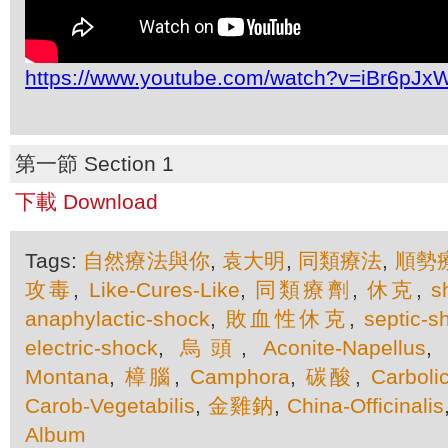
https://www.youtube.com/watch?v=iBr6pJx
第一節 Section 1
下載 Download
Tags:
自然療法與你
,
袁大明
,
同類療法
,
順勢
攻毒
,
Like-Cures-Like
,
同類療劑
,
休克
,
s
anaphylactic-shock
,
敗血性休克
,
septic-s
electric-shock
,
烏頭
,
Aconite-Napellus
,
Montana
,
樟腦
,
Camphora
,
碳酸
,
Carbol
Carob-Vegetabilis
,
金雞鈉
,
China-Officinalis
Album