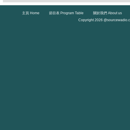
主頁 Home
節目表 Program Table
關於我們 About us
Copyright 2026 @sourcewadio.