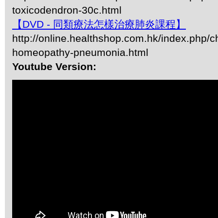
toxicodendron-30c.html
【DVD - 同類療法怎樣治療肺炎課程】
http://online.healthshop.com.hk/index.php/c
homeopathy-pneumonia.html
Youtube Version: