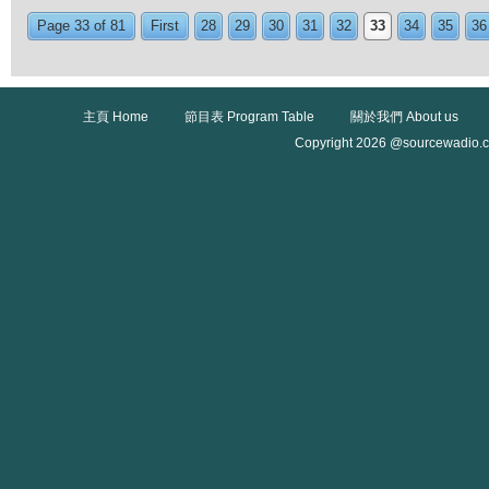
Page 33 of 81
First
28
29
30
31
32
33
34
35
36
主頁 Home
節目表 Program Table
關於我們 About us
Copyright 2026 @sourcewadio.