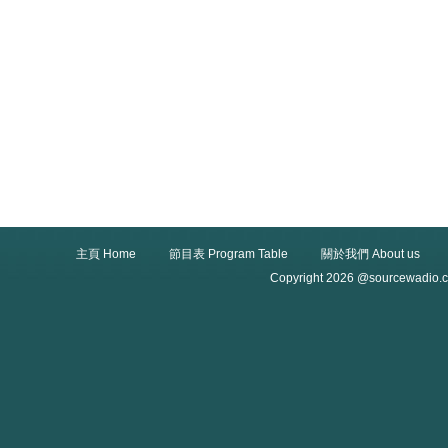
主頁 Home
節目表 Program Table
關於我們 About us
Copyright 2026 @sourcewadio.