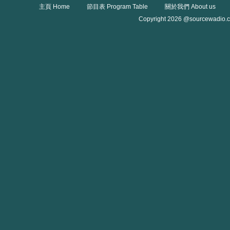
主頁 Home
節目表 Program Table
關於我們 About us
Copyright 2026 @sourcewadio.