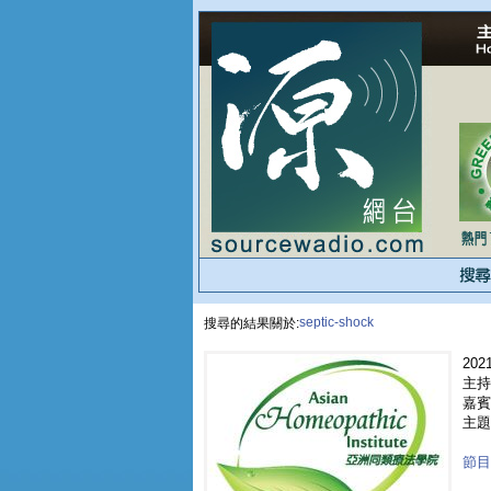
septic-shock
搜尋的結果關於:
2021
主持人
嘉賓 
主題
節目重