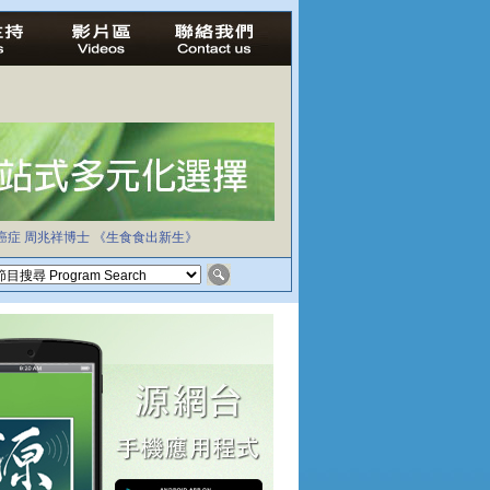
癌症
周兆祥博士
《生食食出新生》