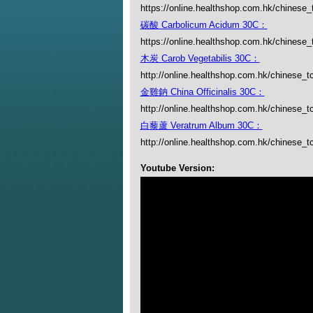
https://online.healthshop.com.hk/chinese
碳酸 Carbolicum Acidum 30C：
https://online.healthshop.com.hk/chinese
木炭 Carob Vegetabilis 30C：
http://online.healthshop.com.hk/chinese_tc
金雞鈉 China Officinalis 30C：
http://online.healthshop.com.hk/chinese_tc
白藜蘆 Veratrum Album 30C：
http://online.healthshop.com.hk/chinese_t
Youtube Version: