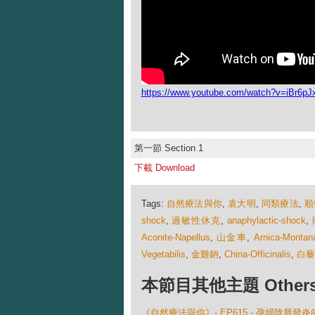
https://www.youtube.com/watch?v=iBr6p
第一節 Section 1
下載 Download
Tags:
自然療法與你
,
袁大明
,
同類療法
,
順
shock
,
過敏性休克
,
anaphylactic-shock
,
Aconite-Napellus
,
山金車
,
Arnica-Montan
Vegetabilis
,
金雞鈉
,
China-Officinalis
,
白藜
本節目其他主題 Others Ep
《自然療法與你》- EP615 - 孕婦陰唇發