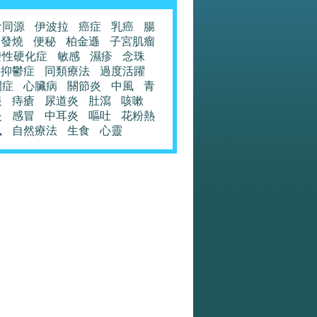
食同源
伊波拉
癌症
乳癌
腸
發燒
便秘
柏金遜
子宮肌瘤
發性硬化症
敏感
濕疹
念珠
抑鬱症
同類療法
過度活躍
閉症
心臟病
關節炎
中風
青
眼
痔瘡
尿道炎
肚瀉
咳嗽
炎
感冒
中耳炎
嘔吐
花粉熱
風
自然療法
生食
心靈