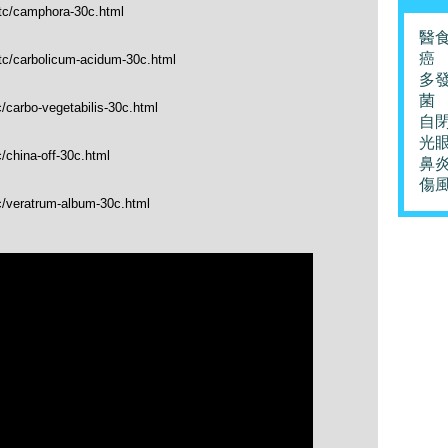
_tc/camphora-30c.html
醫
癌
_tc/carbolicum-acidum-30c.html
多
菌
/carbo-vegetabilis-30c.html
自
光
/china-off-30c.html
鼻
傷
c/veratrum-album-30c.html