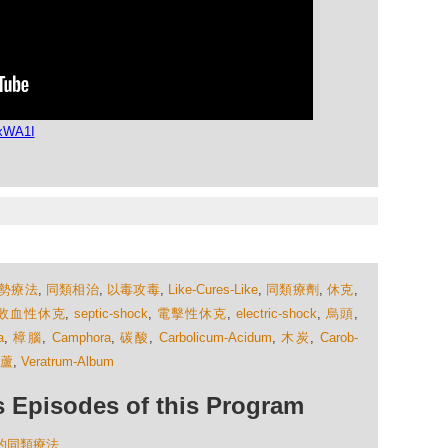
JxWA1I
勢療法
,
同類相治
,
以毒攻毒
,
Like-Cures-Like
,
同類療劑
,
休克
,
敗血性休克
,
septic-shock
,
電擊性休克
,
electric-shock
,
烏頭
,
a
,
樟腦
,
Camphora
,
碳酸
,
Carbolicum-Acidum
,
木炭
,
Carob-
蘆
,
Veratrum-Album
isodes of this Program
炎的同類療法