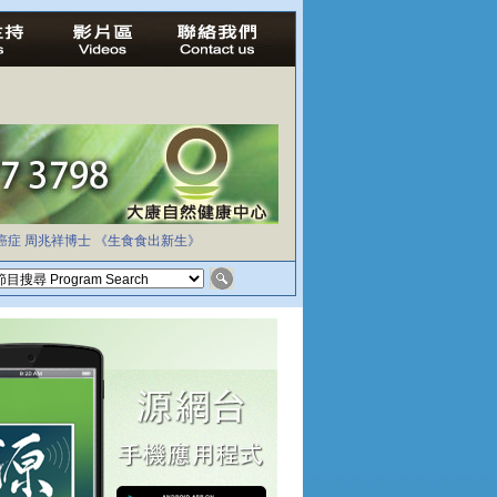
癌症
周兆祥博士
《生食食出新生》