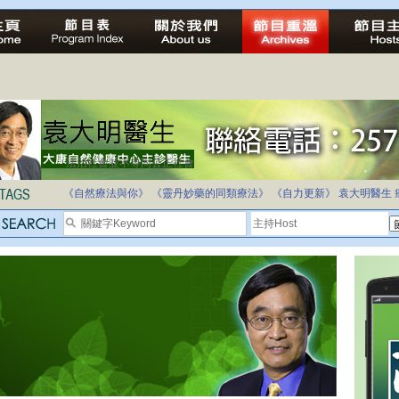
法治社會並不等同公正社會
自家教育合法化-推動多元化教育，全民學卷制
《自然療法與你》
《靈丹妙藥的同類療法》
《自力更新》
袁大明醫生