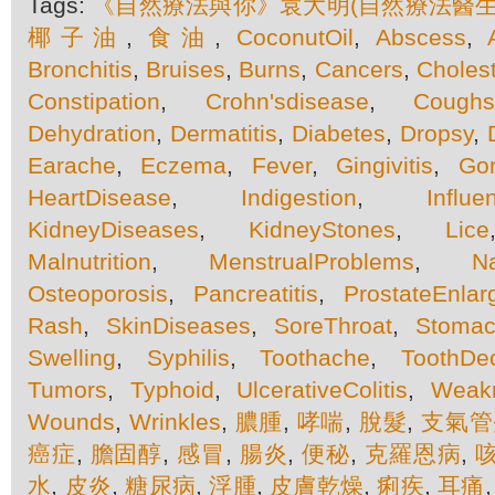
Tags:
《自然療法與你》袁大明(自然療法醫生
椰子油
,
食油
,
CoconutOil
,
Abscess
,
Bronchitis
,
Bruises
,
Burns
,
Cancers
,
Cholest
Constipation
,
Crohn'sdisease
,
Cough
Dehydration
,
Dermatitis
,
Diabetes
,
Dropsy
,
Earache
,
Eczema
,
Fever
,
Gingivitis
,
Go
HeartDisease
,
Indigestion
,
Influe
KidneyDiseases
,
KidneyStones
,
Lice
Malnutrition
,
MenstrualProblems
,
N
Osteoporosis
,
Pancreatitis
,
ProstateEnla
Rash
,
SkinDiseases
,
SoreThroat
,
Stomac
Swelling
,
Syphilis
,
Toothache
,
ToothDe
Tumors
,
Typhoid
,
UlcerativeColitis
,
Weak
Wounds
,
Wrinkles
,
膿腫
,
哮喘
,
脫髮
,
支氣管
癌症
,
膽固醇
,
感冒
,
腸炎
,
便秘
,
克羅恩病
,
水
,
皮炎
,
糖尿病
,
浮腫
,
皮膚乾燥
,
痢疾
,
耳痛