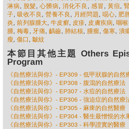
淋病
,
脫髮
,
心髒病
,
消化不良
,
感冒
,
黃疸
,
子
,
吸收不良
,
營養不良
,
月經問題
,
噁心
,
肥
炎
,
前列腺腫大
,
牛皮癬
,
皮疹
,
皮膚疾病
,
咽喉
腫
,
梅毒
,
牙痛
,
齲齒
,
肺結核
,
腫瘤
,
傷寒
,
潰
瘦
,
傷口
,
皺紋
本節目其他主題 Others Episod
Program
《自然療法與你》- EP309 - 低甲狀腺的自然
《自然療法與你》- EP308 - 腹瀉的自然療法
《自然療法與你》- EP307 - 水痘的自然療法
《自然療法與你》- EP306 - 強迫症的自然療
《自然療法與你》- EP305 - 麻痺的自然醫療
《自然療法與你》- EP304 - 醫生最憎恨的水
《自然療法與你》- EP303 - 科學證實的醫療