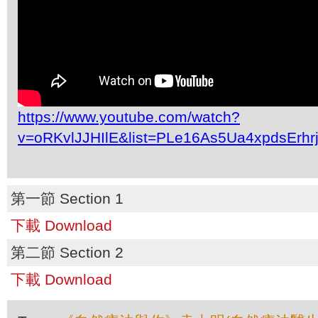
https://www.youtube.com/watch?
v=oRKvlJJHIlE&list=PLe16As5Ua4xpdsErh
第一節 Section 1
下載 Download
第二節 Section 2
下載 Download