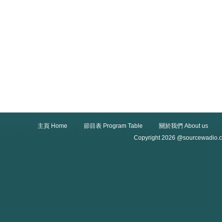
主頁 Home
節目表 Program Table
關於我們 About us
Copyright 2026 @sourcewadio.