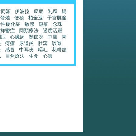
食同源
伊波拉
癌症
乳癌
腸
發燒
便秘
柏金遜
子宮肌瘤
發性硬化症
敏感
濕疹
念珠
抑鬱症
同類療法
過度活躍
閉症
心臟病
關節炎
中風
青
眼
痔瘡
尿道炎
肚瀉
咳嗽
炎
感冒
中耳炎
嘔吐
花粉熱
風
自然療法
生食
心靈