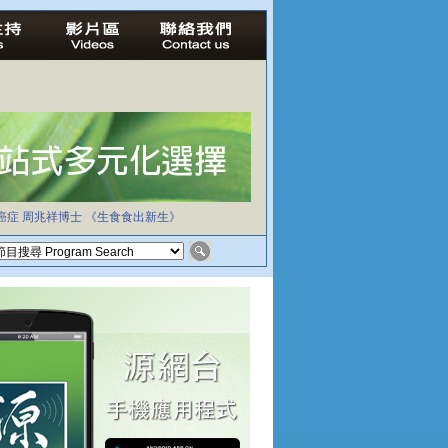
癌症
周兆祥博士
《生食食出新生》