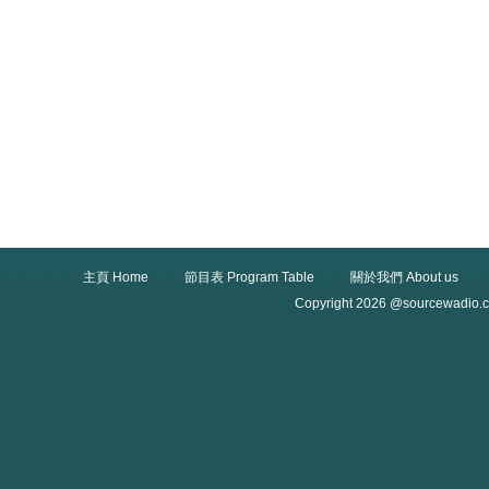
主頁 Home
節目表 Program Table
關於我們 About us
Copyright 2026 @sourcewadio.