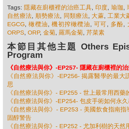
Tags:
隱藏在廚櫃裡的治癌工具
,
印度
,
瑜珈
,
自然療法
,
順勢療法
,
同類療法
,
大蔴
,
工業大
EGCG
,
橄欖油
,
機初搾橄欖油
,
可可
,
多酚
,
ORPS
,
ORP
,
金菊
,
羅馬金菊
,
芹菜素
本節目其他主題 Others Episod
Program
《自然療法與你》-EP257- 隱藏在廚櫃裡的
《自然療法與你》-EP256- 揭露醫學的最
思
《自然療法與你》- EP255 - 世上最常用西
《自然療法與你》-EP254- 包皮手術如何永
《自然療法與你》- EP253 - 美國飲食指
固醇警告
《自然療法與你》- EP252 - 尤加利樹的天然