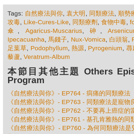
Tags:
自然療法與你
,
袁大明
,
同類療法
,
順勢
攻毒
,
Like-Cures-Like
,
同類療劑
,
食物中毒
,
f
傘
,
Agaricus-Muscarius
,
砷
,
Arsenic
Ipecacuanha
,
馬錢子
,
Nux-Vomica
,
白頭翁
,
足葉草
,
Podophyllum
,
熱源
,
Pyrogenium
,
蕁
藜蘆
,
Veratrum-Album
本節目其他主題 Others Episod
Program
《自然療法與你》- EP764 - 㾓痛的同類療法
《自然療法與你》- EP763 - 同類療法是寵物
《自然療法與你》- EP762 - 不要再上癌症的
《自然療法與你》- EP761 - 基孔肯雅熱的
《自然療法與你》- EP760 - 為何同類療